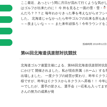
ここ最近、あっという間に月日が流れて行くような気がし
はゴルフが出来たのに！ 今 外を見ると一面の雪・雪・
んだろ？？？と 毎年わかりきった事を考えながらオフシ
した。 北海道じゃなかったら年中ゴルフの出来る所もあ
～～羨ましいな～～～ また来年頑張ろ！今年ラウンドをご
投稿時間 2016年12月
第66回北海道倶楽部対抗競技
北海道ゴルフ連盟主催による、第66回北海道倶楽部対抗競技
にかけて 開催されました。私が現在所属（ホーム）する
出場しました。 一度クラブの経営が変わり、昨年Ｃクラ
様ですが、昨年はＣクラスからＢクラスへ昇格！！ 今年
ーでしたが、選手の皆さん、選手会（一応私も入ってます
さんの努力の成果が発