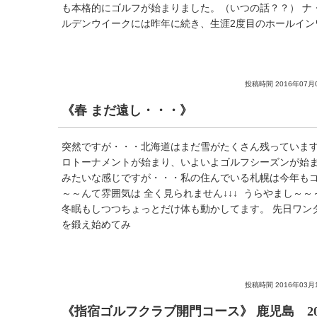
も本格的にゴルフが始まりました。（いつの話？？） ナ
ルデンウイークには昨年に続き、生涯2度目のホールイン
投稿時間 2016年07月
《春 まだ遠し・・・》
突然ですが・・・北海道はまだ雪がたくさん残っています
ロトーナメントが始まり、いよいよゴルフシーズンが始
みたいな感じですが・・・私の住んでいる札幌は今年も
～～んて雰囲気は 全く見られません↓↓↓ うらやまし～～
冬眠もしつつちょっとだけ体も動かしてます。 先日ワン
を鍛え始めてみ
投稿時間 2016年03月
《指宿ゴルフクラブ開門コース》 鹿児島 201