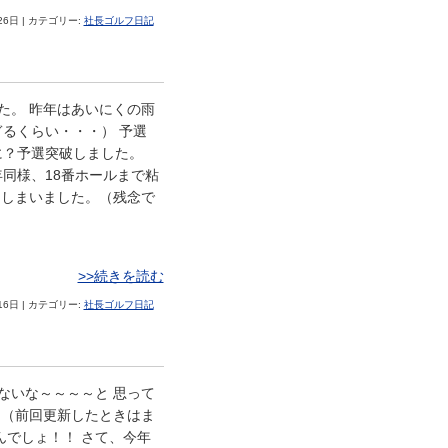
26日 | カテゴリー:
社長ゴルフ日記
た。 昨年はあいにくの雨
るくらい・・・） 予選
に？予選突破しました。
年同様、18番ホールまで粘
てしまいました。（残念で
>>続きを読む
16日 | カテゴリー:
社長ゴルフ日記
ないな～～～～と 思って
 （前回更新したときはま
んでしょ！！ さて、今年