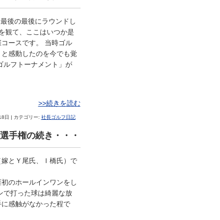
、最後の最後にラウンドし
送を観て、ここはいつか是
コースです。 当時ゴル
うと感動したのを今でも覚
ゴルフトーナメント」が
>>続きを読む
18日 | カテゴリー:
社長ゴルフ日記
ラブ選手権の続き・・・
（嫁とＹ尾氏、Ｉ橋氏）で
涯初のホールインワンをし
アンで打った球は綺麗な放
手に感触がなかった程で