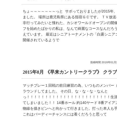
ちょ～～～～～～～っと サボっておりましたが2015年
ました。 場所は鹿児島県にある指宿ＧＣです。 ＴＶ放
非行ってみたいと憧れた、カシオワールドオープンの開催
フを始めたばかりの私は、なんて綺麗なコースなんだろ
えています。 最近はシニアトーナメントの「白露シニア
開催されているようで
投稿時間 2016年01月
2015年8月 《早来カントリークラブ》 ク
マッチプレー１回戦の前日練習の為、いつものメンバー
ラウンドしてました。 その日、な・な・な・なんと
っ！！！！！！！！！！！！！！！！！！！！！！！生
てしまいました！！ 14番ホール 約140ヤード 8番アイ
物線を描きピンへと向かって行きました。打った本人も
これはバーディーチャンスには着くだろうと思って