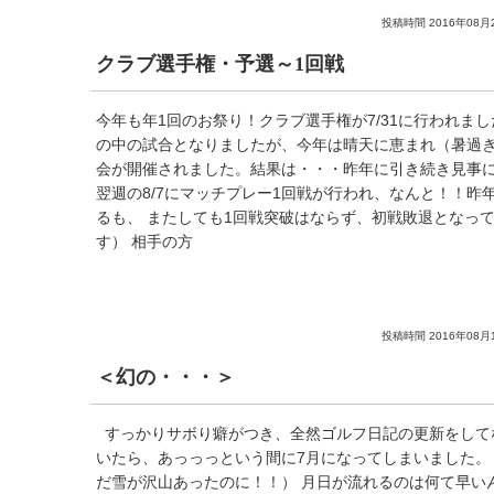
投稿時間 2016年08月
クラブ選手権・予選～1回戦
今年も年1回のお祭り！クラブ選手権が7/31に行われまし
の中の試合となりましたが、今年は晴天に恵まれ（暑過ぎ
会が開催されました。結果は・・・昨年に引き続き見事
翌週の8/7にマッチプレー1回戦が行われ、なんと！！昨
るも、 またしても1回戦突破はならず、初戦敗退となっ
す） 相手の方
投稿時間 2016年08月
＜幻の・・・＞
すっかりサボり癖がつき、全然ゴルフ日記の更新をして
いたら、あっっっという間に7月になってしまいました。
だ雪が沢山あったのに！！） 月日が流れるのは何て早い