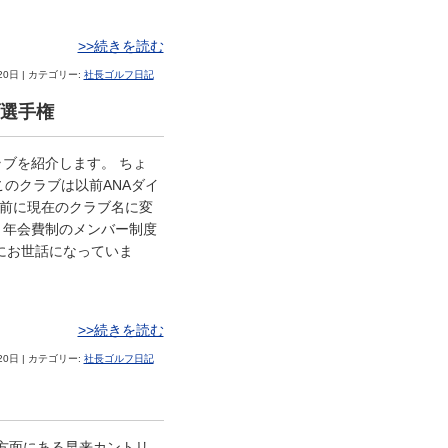
>>続きを読む
20日 | カテゴリー:
社長ゴルフ日記
ブ選手権
ブを紹介します。 ちょ
このクラブは以前ANAダイ
ど前に現在のクラブ名に変
。年会費制のメンバー制度
にお世話になっていま
>>続きを読む
20日 | カテゴリー:
社長ゴルフ日記
牧方面にある早来カントリ