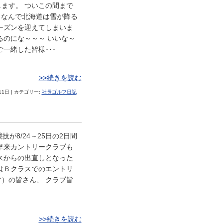
ます。 ついこの間まで
なんで北海道は雪が降る
ーズンを迎えてしまいま
るのにな～～～ いいな～
一緒した皆様･･･
>>続きを読む
11日 | カテゴリー:
社長ゴルフ日記
が8/24～25日の2日間
早来カントリークラブも
スからの出直しとなった
はＢクラスでのエントリ
）の皆さん、 クラブ皆
>>続きを読む