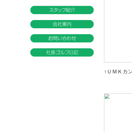
↑ＵＭＫカ