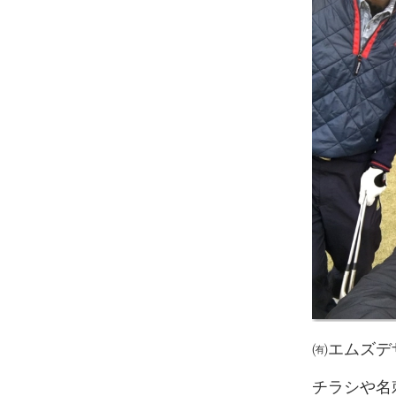
㈲エムズデ
チラシや名