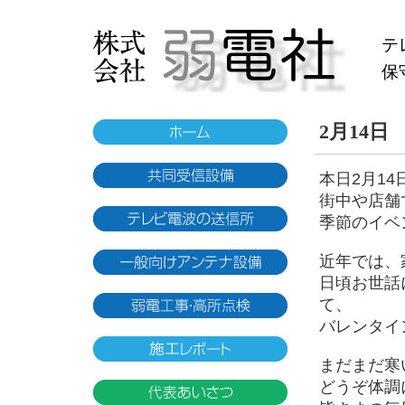
テ
保
2月14日
本日2月1
街中や店舗
季節のイベ
近年では、
日頃お世話
て、
バレンタイ
まだまだ寒
どうぞ体調