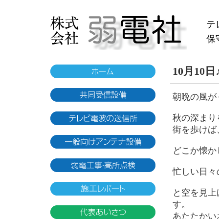
テ
保
10月10
朝晩の風が
秋の深まり
街を歩けば
どこか懐か
忙しい日々
と空を見上
す。
あたたかい