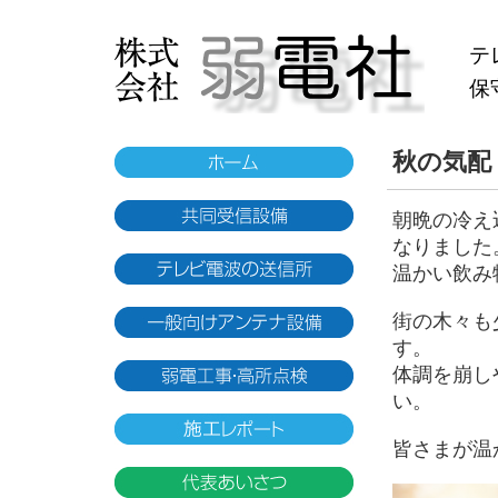
テ
保
秋の気配
朝晩の冷え
なりました
温かい飲み
街の木々も
す。
体調を崩し
い。
皆さまが温