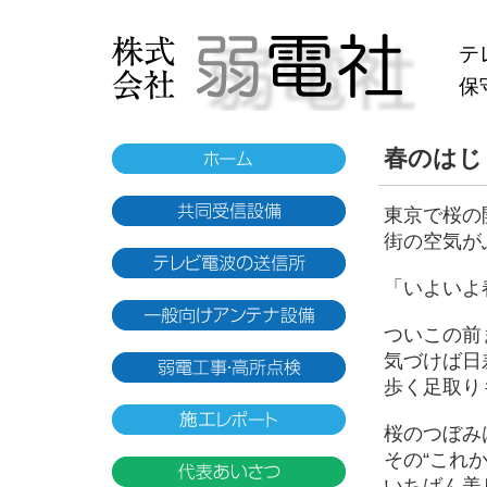
テ
保
春のはじ
東京で桜の
街の空気が
「いよいよ
ついこの前
気づけば日
歩く足取り
桜のつぼみ
その“これ
いちばん美