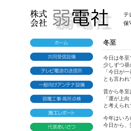
テ
保
冬至
今日は冬至
少しずつ昼
「今日が一
とも言われ
昔から冬至
「運が上向
と考えられ
今年はいろ
今日から、