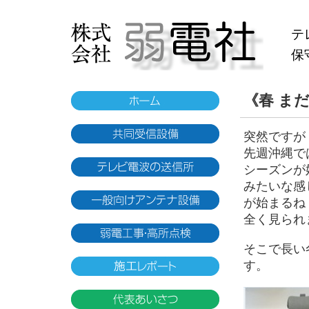
テ
保
《春 ま
突然ですが
先週沖縄で
シーズンが
みたいな感
が始まるね
全く見られ
そこで長い
す。