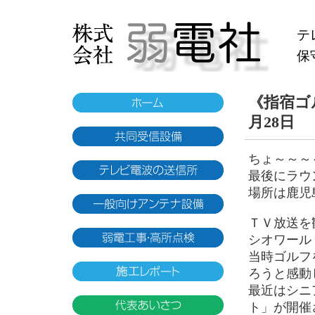
テ
保
《指宿ゴ
月28日
ちょ～～～
最後にラウ
場所は鹿児
ＴＶ放送を
シオワール
当時ゴルフ
ろうと感動
最近はシニ
ト」が開催