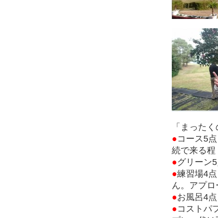
「まったく
●
コース5
続で来る程
●
グリーン
●
練習場4
ん。アプロ
●
お風呂4点
●
コストパ